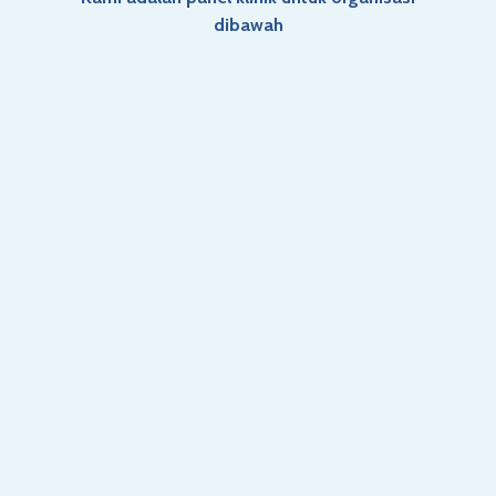
dibawah
Marzuria Mohamad
Batu Enam
Doktor dan staf yang sangat³
“
membantu dan saya selesa
mendapatkan perkhidmatan di
sini. Recommended 👍👍👍👍👍
”