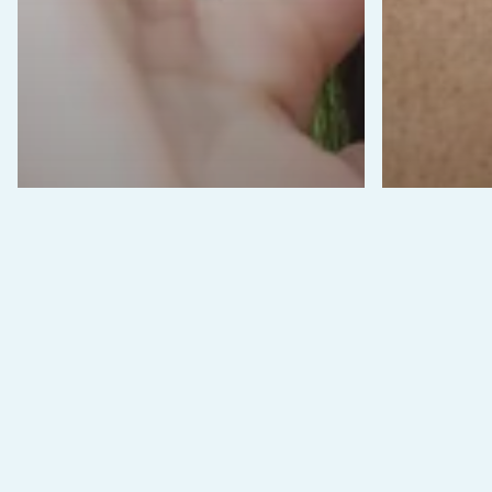
Kesihatan
Bendasing bergerak
Kesihatan
dalam telinga : Cara
Bisul
mengeluarkan
Tand
serangga dalam
Cara