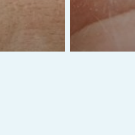
: Punca,
a-tanda, dan
 Rawatan
Kesihatan